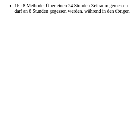
16 : 8 Methode: Über einen 24 Stunden Zeitraum gemessen
darf an 8 Stunden gegessen werden, während in den übrigen
16 Stunden keine Mahlzeiten zu sich genommen werden
dürfen, nur Wasser oder ungesüßter Tee oder Kaffee.
On – Off Tage: An ‚On Tagen’ wird normal gegessen, an den
‚Off Tagen‘ dazwischen wird nur Wasser oder ungesüßter Tee
und Kaffee getrunken. Also meist sieht es so aus: Montag,
Mittwoch und Freitag sind Off-Tage, alle anderen Tage sind
On-Tage.
Probiere es doch einfach mal aus! Im ersten Schritt versuche, die
Zwischenmahlzeiten wegzulassen. Wenn du dich gut daran gewöhnt
hast, kannst du im nächsten Schritt die Zeit zwischen Abendessen
und Frühstück verlängern. Üblicherweise essen wir zwischen 18
und 20 Uhr zu Abend und frühstücken zwischen 6 und 8 Uhr. Wenn
du die Zeit auf 14 Stunden ausdehnst, wäre das toll für deinen
Körper, weil dann schon die Autophagie einsetzt!
Letztendlich werden sich deine Organe erholen. Sie haben Zeit, sich
wieder um alle Aufgaben zu kümmern.
Es ist eine kleine Umstellung, hat aber eine große Auswirkung für
dein Wohlbefinden!
Der nächste Artikel in dieser Serie behandelt das Thema Sport bzw