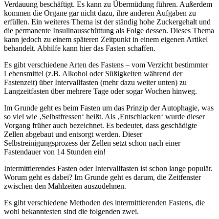
Verdauung beschäftigt. Es kann zu Übermüdung führen. Außerdem
kommen die Organe gar nicht dazu, ihre anderen Aufgaben zu
erfüllen. Ein weiteres Thema ist der ständig hohe Zuckergehalt und
die permanente Insulinausschüttung als Folge dessen. Dieses Thema
kann jedoch zu einem späteren Zeitpunkt in einem eigenen Artikel
behandelt. Abhilfe kann hier das Fasten schaffen.
Es gibt verschiedene Arten des Fastens – vom Verzicht bestimmter
Lebensmittel (z.B. Alkohol oder Süßigkeiten während der
Fastenzeit) über Intervallfasten (mehr dazu weiter unten) zu
Langzeitfasten über mehrere Tage oder sogar Wochen hinweg.
Im Grunde geht es beim Fasten um das Prinzip der Autophagie, was
so viel wie ‚Selbstfressen‘ heißt. Als ‚Entschlacken‘ wurde dieser
Vorgang früher auch bezeichnet. Es bedeutet, dass geschädigte
Zellen abgebaut und entsorgt werden. Dieser
Selbstreinigungsprozess der Zellen setzt schon nach einer
Fastendauer von 14 Stunden ein!
Intermittierendes Fasten oder Intervallfasten ist schon lange populär.
Worum geht es dabei? Im Grunde geht es darum, die Zeitfenster
zwischen den Mahlzeiten auszudehnen.
Es gibt verschiedene Methoden des intermittierenden Fastens, die
wohl bekanntesten sind die folgenden zwei.