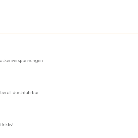
 Nackenverspannungen
überall durchführbar
fektiv!